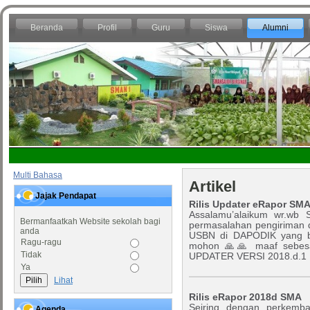
Beranda
Profil
Guru
Siswa
Alumni
Multi Bahasa
Artikel
Jajak Pendapat
Rilis Updater eRapor SMA 
Assalamu’alaikum wr.wb
Bermanfaatkah Website sekolah bagi
permasalahan pengiriman d
anda
USBN di DAPODIK yang 
Ragu-ragu
mohon 🙏🙏 maaf sebesa
Tidak
UPDATER VERSI 2018.d.1 .
Ya
Lihat
Rilis eRapor 2018d SMA
Seiring dengan perkemban
Agenda