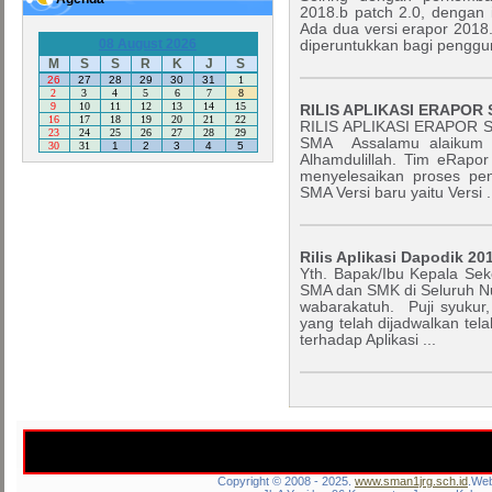
2018.b patch 2.0, dengan i
Ada dua versi erapor 2018.d
08 August 2026
diperuntukkan bagi penggun
M
S
S
R
K
J
S
26
27
28
29
30
31
1
2
3
4
5
6
7
8
9
10
11
12
13
14
15
RILIS APLIKASI ERAPOR 
16
17
18
19
20
21
22
RILIS APLIKASI ERAPOR SM
23
24
25
26
27
28
29
SMA Assalamu alaikum wa
30
31
1
2
3
4
5
Alhamdulillah. Tim eRapor
menyelesaikan proses peng
SMA Versi baru yaitu Versi .
Rilis Aplikasi Dapodik 20
Yth. Bapak/Ibu Kepala Se
SMA dan SMK di Seluruh N
wabarakatuh. Puji syukur,
yang telah dijadwalkan tel
terhadap Aplikasi ...
Copyright © 2008 - 2025.
www.sman1jrg.sch.id
.Web