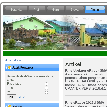
Beranda
Profil
Guru
Siswa
Alumni
Multi Bahasa
Artikel
Jajak Pendapat
Rilis Updater eRapor SMA 
Assalamu’alaikum wr.wb
Bermanfaatkah Website sekolah bagi
permasalahan pengiriman d
anda
USBN di DAPODIK yang 
Ragu-ragu
mohon 🙏🙏 maaf sebesa
Tidak
UPDATER VERSI 2018.d.1 .
Ya
Lihat
Rilis eRapor 2018d SMA
Seiring dengan perkemban
Agenda