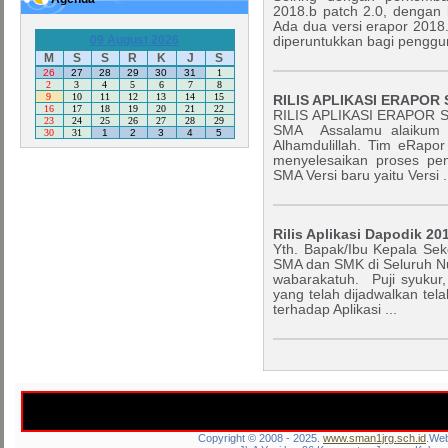
2018.b patch 2.0, dengan i
Ada dua versi erapor 2018.d
09 August 2026
diperuntukkan bagi penggun
M
S
S
R
K
J
S
26
27
28
29
30
31
1
2
3
4
5
6
7
8
9
10
11
12
13
14
15
RILIS APLIKASI ERAPOR 
16
17
18
19
20
21
22
RILIS APLIKASI ERAPOR SM
23
24
25
26
27
28
29
SMA Assalamu alaikum wa
30
31
1
2
3
4
5
Alhamdulillah. Tim eRapor
menyelesaikan proses peng
SMA Versi baru yaitu Versi .
Rilis Aplikasi Dapodik 20
Yth. Bapak/Ibu Kepala Se
SMA dan SMK di Seluruh N
wabarakatuh. Puji syukur,
yang telah dijadwalkan tel
terhadap Aplikasi ...
Copyright © 2008 - 2025.
www.sman1jrg.sch.id
.Web