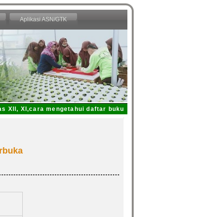
Aplikasi ASN/GTK
II, XI,cara mengetahui daftar buku yang dipinjam dari Perpustak
erbuka