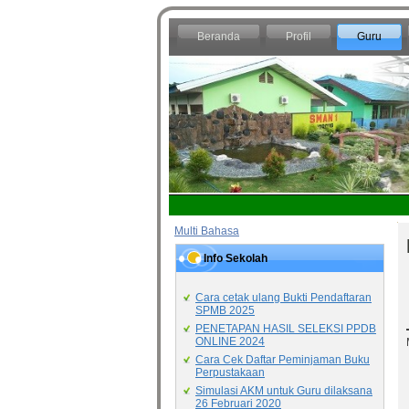
Beranda
Profil
Guru
Multi Bahasa
Info Sekolah
Cara cetak ulang Bukti Pendaftaran
SPMB 2025
PENETAPAN HASIL SELEKSI PPDB
ONLINE 2024
Cara Cek Daftar Peminjaman Buku
Perpustakaan
Simulasi AKM untuk Guru dilaksana
26 Februari 2020