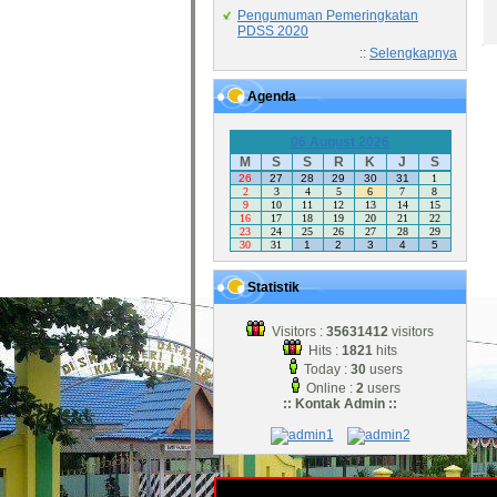
Pengumuman Pemeringkatan
PDSS 2020
::
Selengkapnya
Agenda
06 August 2026
M
S
S
R
K
J
S
26
27
28
29
30
31
1
2
3
4
5
6
7
8
9
10
11
12
13
14
15
16
17
18
19
20
21
22
23
24
25
26
27
28
29
30
31
1
2
3
4
5
Statistik
Visitors :
35631412
visitors
Hits :
1821
hits
Today :
30
users
Online :
2
users
:: Kontak Admin ::