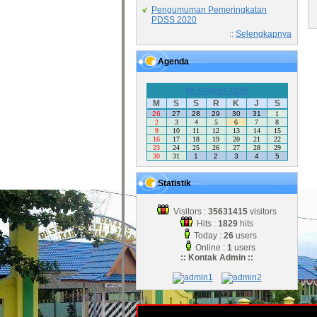
Pengumuman Pemeringkatan
PDSS 2020
::
Selengkapnya
Agenda
06 August 2026
M
S
S
R
K
J
S
26
27
28
29
30
31
1
2
3
4
5
6
7
8
9
10
11
12
13
14
15
16
17
18
19
20
21
22
23
24
25
26
27
28
29
30
31
1
2
3
4
5
Statistik
Visitors :
35631415
visitors
Hits :
1829
hits
Today :
26
users
Online :
1
users
:: Kontak Admin ::