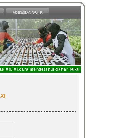
Aplikasi ASN/GTK
XII, XI,cara mengetahui daftar buku yang dipinjam dari Perpustak
XI