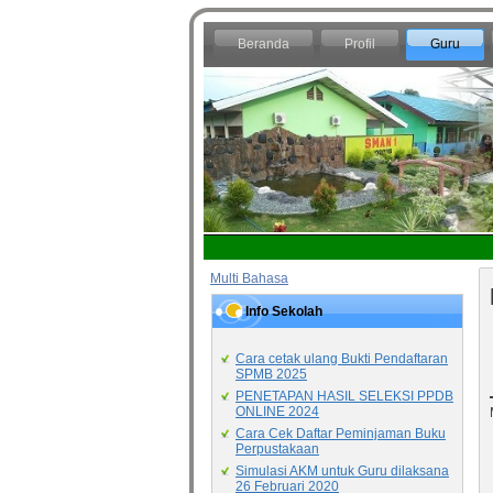
Beranda
Profil
Guru
Multi Bahasa
Info Sekolah
Cara cetak ulang Bukti Pendaftaran
SPMB 2025
PENETAPAN HASIL SELEKSI PPDB
ONLINE 2024
Cara Cek Daftar Peminjaman Buku
Perpustakaan
Simulasi AKM untuk Guru dilaksana
26 Februari 2020