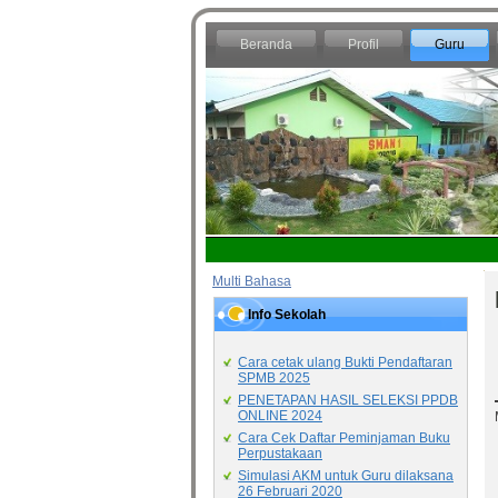
Beranda
Profil
Guru
Multi Bahasa
Info Sekolah
Cara cetak ulang Bukti Pendaftaran
SPMB 2025
PENETAPAN HASIL SELEKSI PPDB
ONLINE 2024
Cara Cek Daftar Peminjaman Buku
Perpustakaan
Simulasi AKM untuk Guru dilaksana
26 Februari 2020