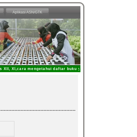
Aplikasi ASN/GTK
II, XI,cara mengetahui daftar buku yang dipinjam dari Perpustaka