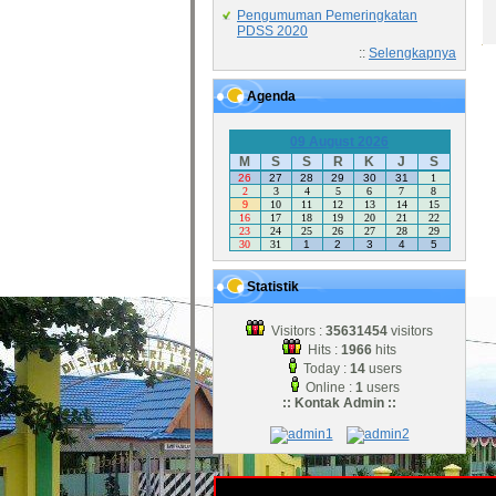
Pengumuman Pemeringkatan
PDSS 2020
::
Selengkapnya
Agenda
09 August 2026
M
S
S
R
K
J
S
26
27
28
29
30
31
1
2
3
4
5
6
7
8
9
10
11
12
13
14
15
16
17
18
19
20
21
22
23
24
25
26
27
28
29
30
31
1
2
3
4
5
Statistik
Visitors :
35631454
visitors
Hits :
1966
hits
Today :
14
users
Online :
1
users
:: Kontak Admin ::